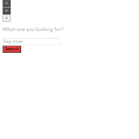
var:
er:
×
799,00 kr..
449,00 kr..
×
×
What are you looking for?