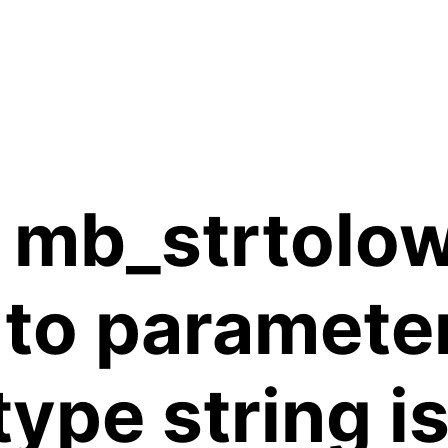
 mb_strtolow
 to paramete
 type string 