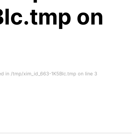
lc.tmp on
ted in /tmp/xim_id_663-1K5Blc.tmp on line 3