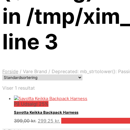
in /tmp/xim
line 3
Forside
/
Vare Brand
/
Deprecated: mb_strtolower(): Passin
Viser 1 resultat
På Udsalg! 25%
Savotta Keikka Backpack Harness
Den
Den
399,00
kr.
299,25
kr.
På Udsalg hos Outdooricentru
oprindelige
aktuelle