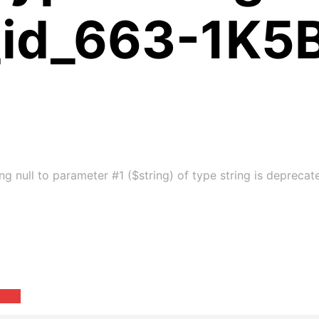
_id_663-1K5B
g null to parameter #1 ($string) of type string is depreca
m.dk