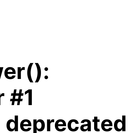
er():
r #1
is deprecated