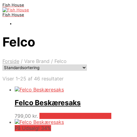
Fish House
Fish House
Felco
Forside
/
Vare Brand
/
Felco
Viser 1–25 af 46 resultater
Felco Beskæresaks
799,00
kr.
Bedste pris hos Parkogfritid.dk
På Udsalg! 34%