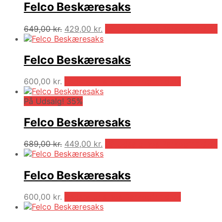
Felco Beskæresaks
Den
Den
649,00
kr.
429,00
kr.
På Udsalg hos Parkogfritid.dk
oprindelige
aktuelle
pris
pris
var:
er:
Felco Beskæresaks
649,00 kr..
429,00 kr..
600,00
kr.
Bedste pris hos Parkogfritid.dk
På Udsalg! 35%
Felco Beskæresaks
Den
Den
689,00
kr.
449,00
kr.
På Udsalg hos Parkogfritid.dk
oprindelige
aktuelle
pris
pris
var:
er:
Felco Beskæresaks
689,00 kr..
449,00 kr..
600,00
kr.
Bedste pris hos Parkogfritid.dk