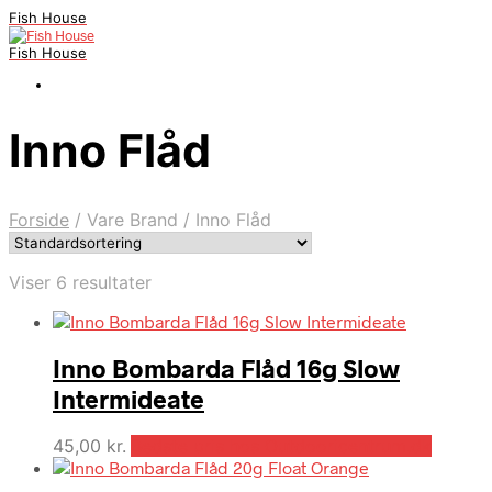
Fish House
Fish House
Inno Flåd
Forside
/
Vare Brand
/
Inno Flåd
Viser 6 resultater
Inno Bombarda Flåd 16g Slow
Intermideate
45,00
kr.
Bedste pris hos Outdooricentrum.dk