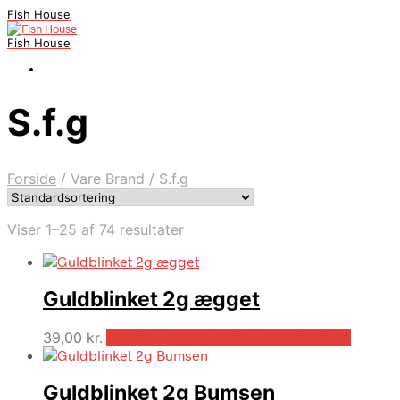
Fish House
Fish House
S.f.g
Forside
/
Vare Brand
/
S.f.g
Viser 1–25 af 74 resultater
Guldblinket 2g ægget
39,00
kr.
Bedste pris hos Outdooricentrum.dk
Guldblinket 2g Bumsen