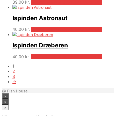
39,00
kr.
Bedste pris hos Outdooricentrum.dk
Ispinden Astronaut
40,00
kr.
Bedste pris hos Outdooricentrum.dk
Ispinden Dræberen
40,00
kr.
Bedste pris hos Outdooricentrum.dk
1
2
3
→
@ Fish House
×
×
×