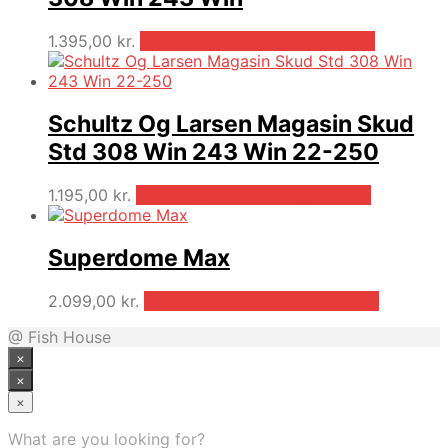
1.395,00
kr.
Bedste pris hos Parkogfritid.dk
Schultz Og Larsen Magasin Skud
Std 308 Win 243 Win 22-250
1.195,00
kr.
Bedste pris hos Parkogfritid.dk
Superdome Max
2.099,00
kr.
Bedste pris hos Parkogfritid.dk
@ Fish House
×
×
×
What are you looking for?