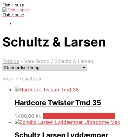
Fish House
Fish House
Schultz & Larsen
Forside
/
Vare Brand
/
Schultz & Larsen
Viser 7 resultater
Hardcore Twister Tmd 35
1.400,00
kr.
Bedste pris hos Parkogfritid.dk
Schultz Larsen Lyddæmper