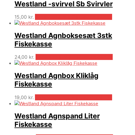
Westland -svirvel Sb Svirvler
15,00
kr.
Bedste pris hos Fiskpaakrogen.dk
Westland Agnboksesæt 3stk
Fiskekasse
24,00
kr.
Bedste pris hos Fiskpaakrogen.dk
Westland Agnbox Kliklåg
Fiskekasse
19,00
kr.
Bedste pris hos Fiskpaakrogen.dk
Westland Agnspand Liter
Fiskekasse