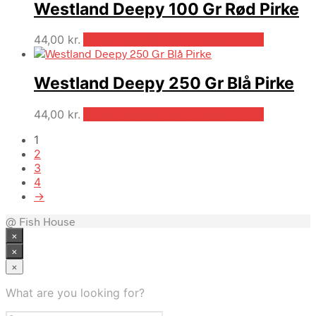
Westland Deepy 100 Gr Rød Pirke
44,00
kr.
Bedste pris hos Fiskpaakrogen.dk
Westland Deepy 250 Gr Blå Pirke
44,00
kr.
Bedste pris hos Fiskpaakrogen.dk
1
2
3
4
→
@ Fish House
×
×
×
What are you looking for?