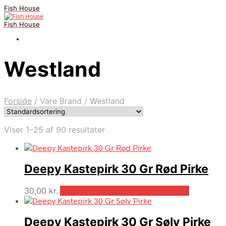
Fish House
Fish House
Westland
Forside
/
Vare Brand
/
Westland
Viser 1–25 af 90 resultater
Deepy Kastepirk 30 Gr Rød Pirke
30,00
kr.
Bedste pris hos Fiskpaakrogen.dk
Deepy Kastepirk 30 Gr Sølv Pirke