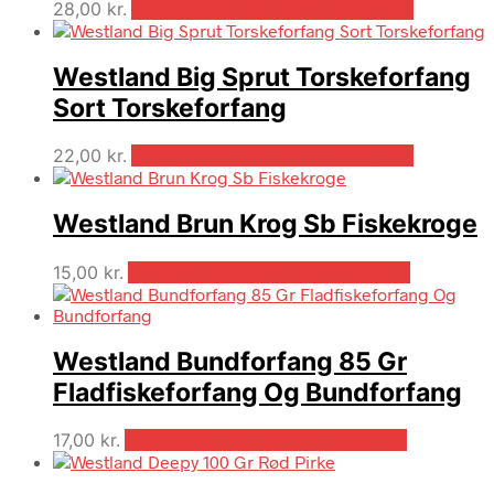
28,00
kr.
Bedste pris hos Fiskpaakrogen.dk
Westland Big Sprut Torskeforfang
Sort Torskeforfang
22,00
kr.
Bedste pris hos Fiskpaakrogen.dk
Westland Brun Krog Sb Fiskekroge
15,00
kr.
Bedste pris hos Fiskpaakrogen.dk
Westland Bundforfang 85 Gr
Fladfiskeforfang Og Bundforfang
17,00
kr.
Bedste pris hos Fiskpaakrogen.dk