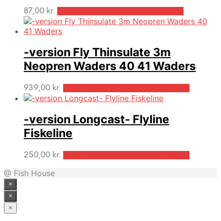
87,00
kr.
Bedste pris hos Fiskpaakrogen.dk
-version Fly Thinsulate 3m
Neopren Waders 40 41 Waders
939,00
kr.
Bedste pris hos Fiskpaakrogen.dk
-version Longcast- Flyline
Fiskeline
250,00
kr.
Bedste pris hos Fiskpaakrogen.dk
@ Fish House
×
×
×