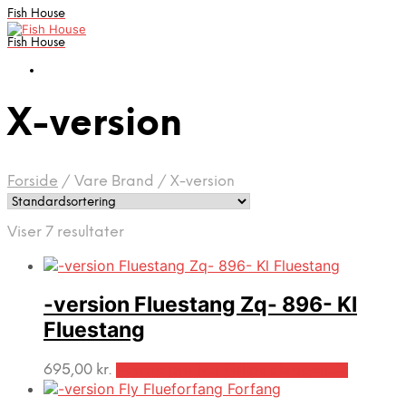
Fish House
Fish House
X-version
Forside
/
Vare Brand
/
X-version
Viser 7 resultater
-version Fluestang Zq- 896- Kl
Fluestang
695,00
kr.
Bedste pris hos Fiskpaakrogen.dk