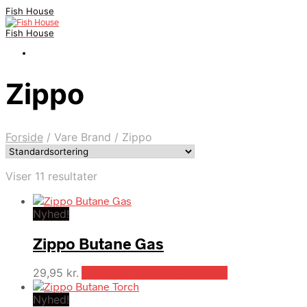
Fish House
Fish House
Zippo
Forside
/
Vare Brand
/
Zippo
Viser 11 resultater
Nyhed!
Zippo Butane Gas
29,95
kr.
Bedste pris hos Fiskegrej.dk
Nyhed!