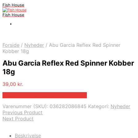
Fish House
Fish House
Forside
/
Nyheder
/
Abu Garcia Reflex Red Spinner
Kobber 18g
Abu Garcia Reflex Red Spinner Kobber
18g
39,00
kr.
Bedste pris hos Outdooricentrum.dk
Varenummer (SKU):
036282086845
Kategori:
Nyheder
Previous Product
Next Product
Beskrivelse