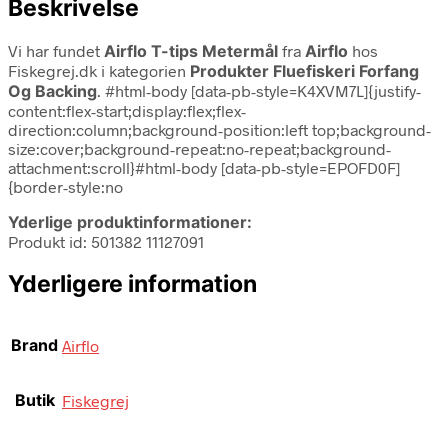
Beskrivelse
Vi har fundet
Airflo T-tips Metermål
fra
Airflo
hos
Fiskegrej.dk i kategorien
Produkter Fluefiskeri Forfang
Og Backing
. #html-body [data-pb-style=K4XVM7L]{justify-
content:flex-start;display:flex;flex-
direction:column;background-position:left top;background-
size:cover;background-repeat:no-repeat;background-
attachment:scroll}#html-body [data-pb-style=EPOFD0F]
{border-style:no
Yderlige produktinformationer:
Produkt id: 501382 11127091
Yderligere information
Brand
Airflo
Butik
Fiskegrej