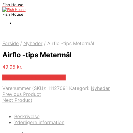
Fish House
Fish House
Forside
/
Nyheder
/
Airflo -tips Metermål
Airflo -tips Metermål
49,95
kr.
Bedste pris hos Fiskegrej.dk
Varenummer (SKU):
11127091
Kategori:
Nyheder
Previous Product
Next Product
Beskrivelse
Yderligere information