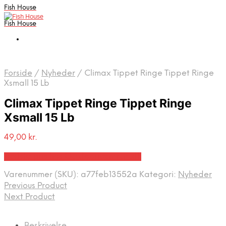
Fish House
Fish House
Forside
/
Nyheder
/
Climax Tippet Ringe Tippet Ringe
Xsmall 15 Lb
Climax Tippet Ringe Tippet Ringe
Xsmall 15 Lb
49,00
kr.
Bedste pris hos Outdooricentrum.dk
Varenummer (SKU):
a77feb13552a
Kategori:
Nyheder
Previous Product
Next Product
Beskrivelse