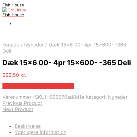
Fish House
Fish House
Forside
/
Nyheder
/
Dæk 15×6 00- 4pr 15×600- -365
Deli
Dæk 15×6 00- 4pr 15×600- -365 Deli
292,50
kr.
Bedste pris hos Parkogfritid.dk
Varenummer (SKU):
666570ad8d1e
Kategori:
Nyheder
Previous Product
Next Product
Beskrivelse
Yderligere information