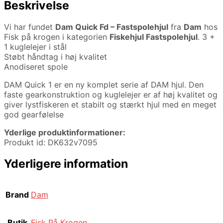
Beskrivelse
Vi har fundet
Dam Quick Fd – Fastspolehjul
fra
Dam
hos
Fisk på krogen i kategorien
Fiskehjul Fastspolehjul
. 3 +
1 kuglelejer i stål
Støbt håndtag i høj kvalitet
Anodiseret spole
DAM Quick 1 er en ny komplet serie af DAM hjul. Den
faste gearkonstruktion og kuglelejer er af høj kvalitet og
giver lystfiskeren et stabilt og stærkt hjul med en meget
god gearfølelse
Yderlige produktinformationer:
Produkt id: DK632v7095
Yderligere information
Brand
Dam
Butik
Fisk På Krogen