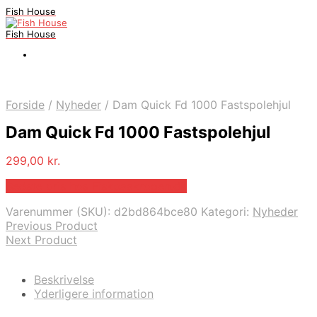
Fish House
Fish House
Forside
/
Nyheder
/
Dam Quick Fd 1000 Fastspolehjul
Dam Quick Fd 1000 Fastspolehjul
299,00
kr.
Bedste pris hos Fiskpaakrogen.dk
Varenummer (SKU):
d2bd864bce80
Kategori:
Nyheder
Previous Product
Next Product
Beskrivelse
Yderligere information