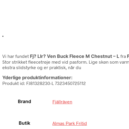
Vi har fundet
Fj? Llr? Ven Buck Fleece M Chestnut – L
fra
Stor strikket fleecetrøje med vid pasform. Lige skøn som var
ekstra slidstyrke og er praktisk, når du
Yderlige produktinformationer:
Produkt id: FJ81328230-L 7323450725112
Brand
Fjällräven
Butik
Almas Park Fritid