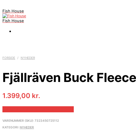
Fish House
Fish House
FORSIDE
/
NYHEDER
Fjällräven Buck Fleec
1.399,00
kr.
Bedste pris hos Parkogfritid.dk
VARENUMMER (SKU):
7323450725112
KATEGORI:
NYHEDER