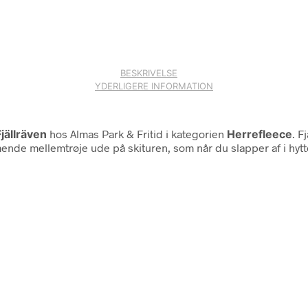
BESKRIVELSE
YDERLIGERE INFORMATION
Fjällräven
hos Almas Park & Fritid i kategorien
Herrefleece
. F
mende mellemtrøje ude på skituren, som når du slapper af i hyt