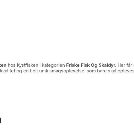
ken
hos Kystfisken i kategorien
Friske Fisk Og Skaldyr
. Her får
e kvalitet og en helt unik smagsoplevelse, som bare skal oplev
n