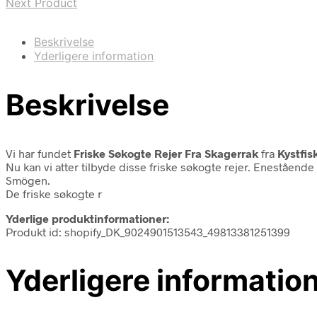
Next Product
Beskrivelse
Yderligere information
Beskrivelse
Vi har fundet
Friske Søkogte Rejer Fra Skagerrak
fra
Kystfis
Nu kan vi atter tilbyde disse friske søkogte rejer. Eneståend
Smögen.
De friske søkogte r
Yderlige produktinformationer:
Produkt id: shopify_DK_9024901513543_49813381251399
Yderligere informatio