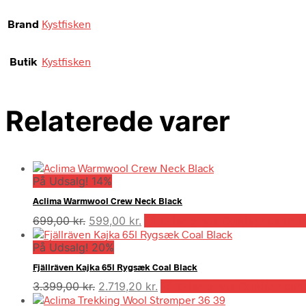
Brand
Kystfisken
Butik
Kystfisken
Relaterede varer
På Udsalg! 14%
Aclima Warmwool Crew Neck Black
Den
Den
699,00
kr.
599,00
kr.
På Udsalg hos Outdooricentru
oprindelige
aktuelle
På Udsalg! 20%
pris
pris
var:
er:
Fjällräven Kajka 65l Rygsæk Coal Black
699,00 kr..
599,00 kr..
Den
Den
3.399,00
kr.
2.719,20
kr.
På Udsalg hos Outdooricen
oprindelige
aktuelle