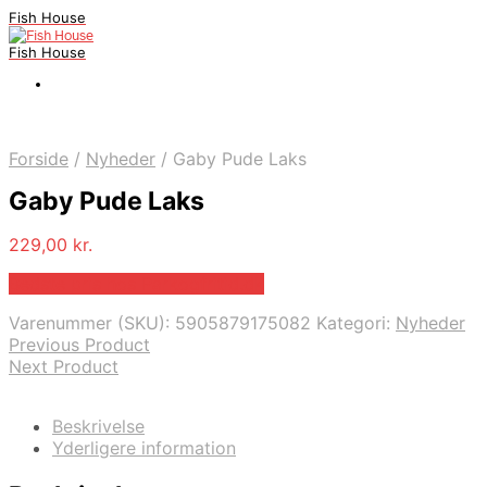
Fish House
Fish House
Forside
/
Nyheder
/
Gaby Pude Laks
Gaby Pude Laks
229,00
kr.
Bedste pris hos Parkogfritid.dk
Varenummer (SKU):
5905879175082
Kategori:
Nyheder
Previous Product
Next Product
Beskrivelse
Yderligere information