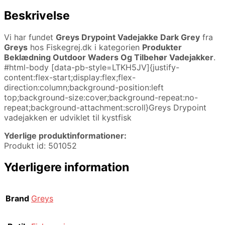
Beskrivelse
Vi har fundet
Greys Drypoint Vadejakke Dark Grey
fra
Greys
hos Fiskegrej.dk i kategorien
Produkter
Beklædning Outdoor Waders Og Tilbehør Vadejakker
.
#html-body [data-pb-style=LTKH5JV]{justify-
content:flex-start;display:flex;flex-
direction:column;background-position:left
top;background-size:cover;background-repeat:no-
repeat;background-attachment:scroll}Greys Drypoint
vadejakken er udviklet til kystfisk
Yderlige produktinformationer:
Produkt id: 501052
Yderligere information
Brand
Greys