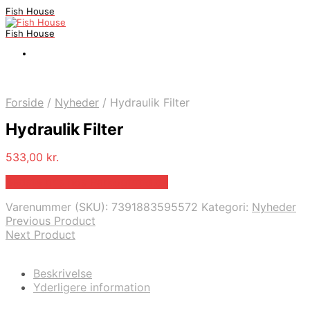
Fish House
Fish House
Forside
/
Nyheder
/
Hydraulik Filter
Hydraulik Filter
533,00
kr.
Bedste pris hos Parkogfritid.dk
Varenummer (SKU):
7391883595572
Kategori:
Nyheder
Previous Product
Next Product
Beskrivelse
Yderligere information