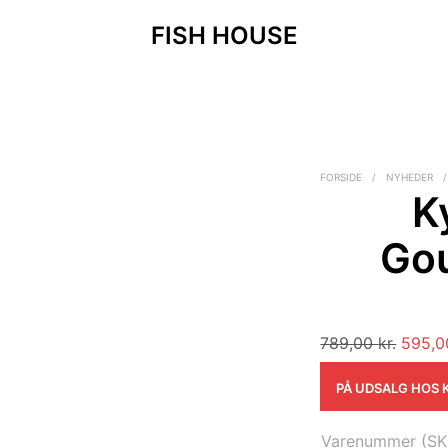
FISH HOUSE
FORSIDE
/
NYHEDER
/
K
Go
Den
789,00
kr.
595,
oprind
PÅ UDSALG HOS 
pris
var:
789,00
Varenummer (SK