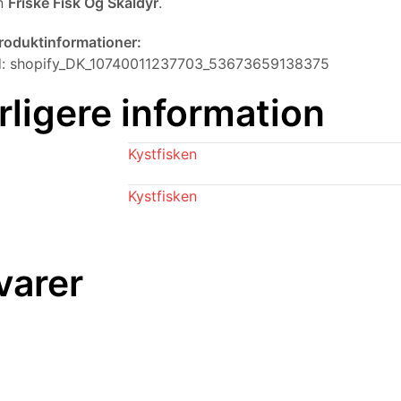
en
Friske Fisk Og Skaldyr
.
produktinformationer:
id: shopify_DK_10740011237703_53673659138375
rligere information
Kystfisken
Kystfisken
varer