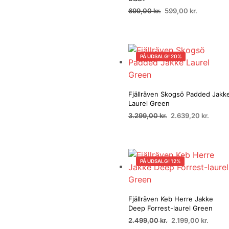
Den
Den
699,00
kr.
599,00
kr.
oprindelige
aktuelle
PÅ UDSALG HOS
pris
pris
OUTDOORICENTRUM.DK
var:
er:
699,00 kr..
599,00 kr.
PÅ UDSALG! 20%
Fjällräven Skogsö Padded Jakk
Laurel Green
Den
Den
3.299,00
kr.
2.639,20
kr.
oprindelige
aktuel
PÅ UDSALG HOS
pris
pris
OUTDOORICENTRUM.DK
var:
er:
3.299,00 kr..
2.639,
PÅ UDSALG! 12%
Fjällräven Keb Herre Jakke
Deep Forrest-laurel Green
Den
Den
2.499,00
kr.
2.199,00
kr.