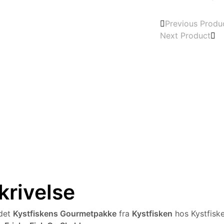
Previous Produ
Next Product
krivelse
ndet
Kystfiskens Gourmetpakke
fra
Kystfisken
hos Kystfiske