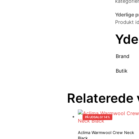
kategori
Yderlige 
Produkt 
Yde
Brand
Butik
Relaterede 
PÅ UDSALG! 14%
Aclima Warmwool Crew Neck
Black