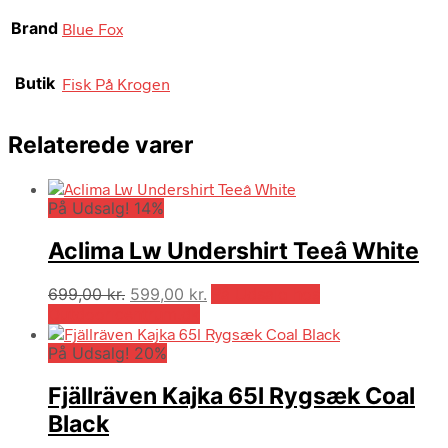
Brand
Blue Fox
Butik
Fisk På Krogen
Relaterede varer
På Udsalg! 14%
Aclima Lw Undershirt Teeâ White
Den
Den
699,00
kr.
599,00
kr.
På Udsalg hos
oprindelige
aktuelle
Outdooricentrum.dk
pris
pris
På Udsalg! 20%
var:
er:
699,00 kr..
599,00 kr..
Fjällräven Kajka 65l Rygsæk Coal
Black