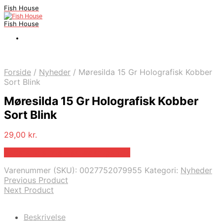
Fish House
Fish House
Forside
/
Nyheder
/
Møresilda 15 Gr Holografisk Kobber
Sort Blink
Møresilda 15 Gr Holografisk Kobber
Sort Blink
29,00
kr.
Bedste pris hos Fiskpaakrogen.dk
Varenummer (SKU):
0027752079955
Kategori:
Nyheder
Previous Product
Next Product
Beskrivelse