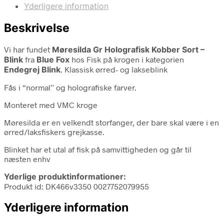
Yderligere information
Beskrivelse
Vi har fundet
Møresilda Gr Holografisk Kobber Sort –
Blink
fra
Blue Fox
hos Fisk på krogen i kategorien
Endegrej Blink
. Klassisk ørred- og lakseblink
Fås i “normal” og holografiske farver.
Monteret med VMC kroge
Møresilda er en velkendt storfanger, der bare skal være i en
ørred/laksfiskers grejkasse.
Blinket har et utal af fisk på samvittigheden og går til
næsten enhv
Yderlige produktinformationer:
Produkt id: DK466v3350 0027752079955
Yderligere information