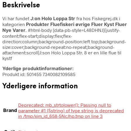
Beskrivelse
Vi har fundet
J:on Holo Loppa Str
fra
hos Fiskegrej.dk i
kategorien
Produkter Fluefiskeri øvrige Fluer Kyst Fluer
Nye Varer
. #html-body [data-pb-style=L48DHNJ]{justify-
content:flex-start;display:flex;flex-
direction:column;background-position:left top;background-
size:cover;background-repeat:no-repeat;background-
attachment:scroll}J:son Holo Loppa Str. 8 er en lille flue til
kystf
Yderlige produktinformationer:
Produkt id: 501455 7340082109585
Yderligere information
Deprecated: mb_strtolower(): Passing null to
Brand
parameter #1 ($string) of type string is deprecated
in /tmp/xim_id_658-5NcJhp.tmp on line 3