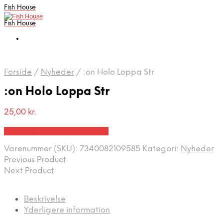
Fish House
Fish House
Forside
/
Nyheder
/
:on Holo Loppa Str
:on Holo Loppa Str
25,00
kr.
Bedste pris hos Fiskegrej.dk
Varenummer (SKU):
7340082109585
Kategori:
Nyheder
Previous Product
Next Product
Beskrivelse
Yderligere information