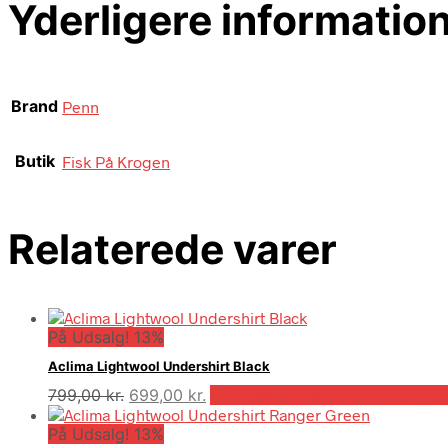
Yderligere informatio
Brand
Penn
Butik
Fisk På Krogen
Relaterede varer
På Udsalg! 13%
Aclima Lightwool Undershirt Black
Den
Den
799,00
kr.
699,00
kr.
På Udsalg hos Outdooricentru
oprindelige
aktuelle
På Udsalg! 13%
pris
pris