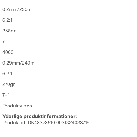
0,2mm/230m
6,2:1
258gr
7+1
4000
0,29mm/240m
6,2:1
270gr
7+1
Produktvideo
Yderlige produktinformationer:
Produkt id: DK483v3510 0031324033719