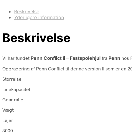
Beskrivelse
Yderligere information
Beskrivelse
Vi har fundet
Penn Conflict Ii – Fastspolehjul
fra
Penn
hos F
Opgradering af Penn Conflict til denne version II som er en 2
Størrelse
Linekapacitet
Gear ratio
Vægt
Lejer
3000