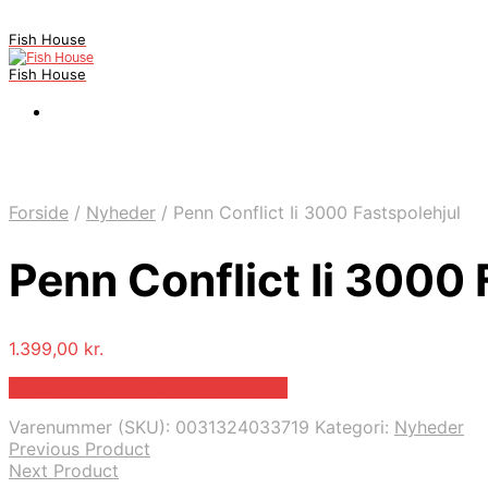
Fish House
Fish House
Forside
/
Nyheder
/
Penn Conflict Ii 3000 Fastspolehjul
Penn Conflict Ii 3000 
1.399,00
kr.
Bedste pris hos Fiskpaakrogen.dk
Varenummer (SKU):
0031324033719
Kategori:
Nyheder
Previous Product
Next Product