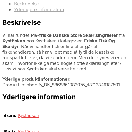
Beskrivelse
Yderligere information
Beskrivelse
Vi har fundet
Piv-friske Danske Store Skærisingfileter
fra
Kystfisken
hos Kystfisken i kategorien
Friske Fisk Og
Skaldyr
. Når vi handler fisk online eller går til
fiskehandleren, så har vi det med at ty til de klassiske
rødspættefileter, da vi kender dem. Men det synes vi er en
skam – hvorfor ikke gå med nogle flotte skærisingfileter?
Hvis vi hos Kystfisken skal være helt ærl
Yderlige produktinformationer:
Produkt id: shopify_DK_8868861083975_48713346187591
Yderligere information
Brand
Kystfisken
Butik
Kystfisken