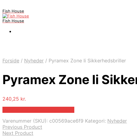
Fish House
Fish House
Forside
/
Nyheder
/
Pyramex Zone Ii Sikkerhedsbriller
Pyramex Zone Ii Sikke
240,25
kr.
Bedste pris hos Parkogfritid.dk
Varenummer (SKU):
c00569ace6f9
Kategori:
Nyheder
Previous Product
Next Product