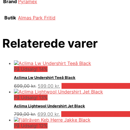
Brand
Pyramex
Butik
Almas Park Fritid
Relaterede varer
På Udsalg! 14%
Aclima Lw Undershirt Teeâ Black
Den
Den
699,00
kr.
599,00
kr.
På Udsalg hos Outdooricentru
oprindelige
aktuelle
pris
pris
På Udsalg! 13%
var:
er:
Aclima Lightwool Undershirt Jet Black
699,00 kr..
599,00 kr..
Den
Den
799,00
kr.
699,00
kr.
På Udsalg hos Outdooricentru
oprindelige
aktuelle
pris
pris
På Udsalg! 12%