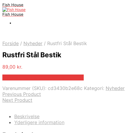
Fish House
Fish House
Forside
/
Nyheder
/
Rustfri Stål Bestik
Rustfri Stål Bestik
89,00
kr.
Bedste pris hos Outdooricentrum.dk
Varenummer (SKU):
cd3430b2e68c
Kategori:
Nyheder
Previous Product
Next Product
Beskrivelse
Yderligere information