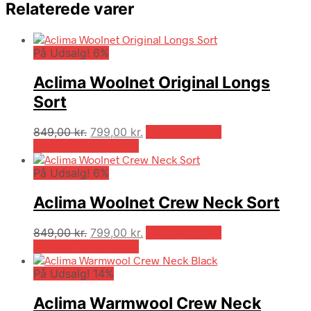
Relaterede varer
På Udsalg! 6%
Aclima Woolnet Original Longs
Sort
Den
Den
849,00
kr.
799,00
kr.
På Udsalg hos
oprindelige
aktuelle
Outdooricentrum.dk
pris
pris
På Udsalg! 6%
var:
er:
849,00 kr..
799,00 kr..
Aclima Woolnet Crew Neck Sort
Den
Den
849,00
kr.
799,00
kr.
På Udsalg hos
oprindelige
aktuelle
Outdooricentrum.dk
pris
pris
På Udsalg! 14%
var:
er:
849,00 kr..
799,00 kr..
Aclima Warmwool Crew Neck