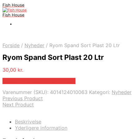
Fish House
Fish House
Forside
/
Nyheder
/
Ryom Spand Sort Plast 20 Ltr
Ryom Spand Sort Plast 20 Ltr
30,00
kr.
Bedste pris hos Parkogfritid.dk
Varenummer (SKU):
4014124010063
Kategori:
Nyheder
Previous Product
Next Product
Beskrivelse
Yderligere information