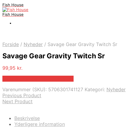
Fish House
Fish House
Forside
/
Nyheder
/
Savage Gear Gravity Twitch Sr
Savage Gear Gravity Twitch Sr
99,95
kr.
Bedste pris hos Pro-outdoor.dk
Varenummer (SKU):
5706301741127
Kategori:
Nyheder
Previous Product
Next Product
Beskrivelse
Yderligere information