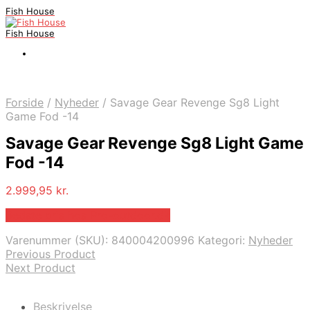
Fish House
Fish House
Forside
/
Nyheder
/
Savage Gear Revenge Sg8 Light
Game Fod -14
Savage Gear Revenge Sg8 Light Game
Fod -14
2.999,95
kr.
Bedste pris hos Pro-outdoor.dk
Varenummer (SKU):
840004200996
Kategori:
Nyheder
Previous Product
Next Product
Beskrivelse