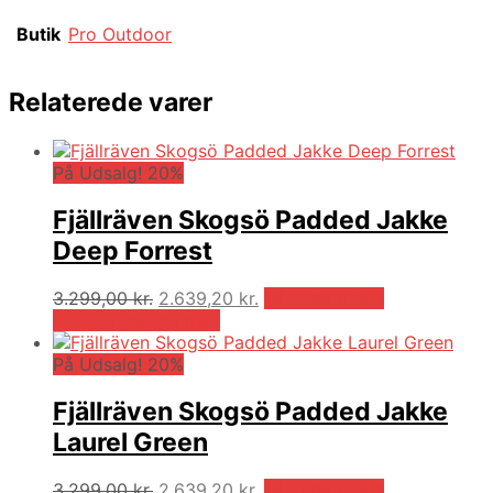
Butik
Pro Outdoor
Relaterede varer
På Udsalg! 20%
Fjällräven Skogsö Padded Jakke
Deep Forrest
Den
Den
3.299,00
kr.
2.639,20
kr.
På Udsalg hos
oprindelige
aktuelle
Outdooricentrum.dk
pris
pris
var:
er:
På Udsalg! 20%
3.299,00 kr..
2.639,20 kr..
Fjällräven Skogsö Padded Jakke
Laurel Green
Den
Den
3.299,00
kr.
2.639,20
kr.
På Udsalg hos