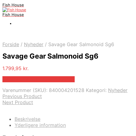
Fish House
Fish House
Forside
/
Nyheder
/
Savage Gear Salmonoid Sg6
Savage Gear Salmonoid Sg6
1.799,95
kr.
Bedste pris hos Pro-outdoor.dk
Varenummer (SKU):
840004201528
Kategori:
Nyheder
Previous Product
Next Product
Beskrivelse
Yderligere information