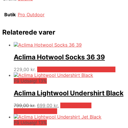
Butik
Pro Outdoor
Relaterede varer
Aclima Hotwool Socks 36 39
229,00
kr.
Bedste pris hos Outdooricentrum.dk
På Udsalg! 13%
Aclima Lightwool Undershirt Black
Den
Den
799,00
kr.
699,00
kr.
På Udsalg hos
oprindelige
aktuelle
Outdooricentrum.dk
pris
pris
var:
er:
På Udsalg! 13%