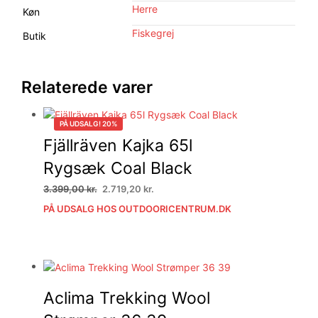
Herre
Køn
Fiskegrej
Butik
Relaterede varer
PÅ UDSALG! 20%
Fjällräven Kajka 65l
Rygsæk Coal Black
Den
Den
3.399,00
kr.
2.719,20
kr.
oprindelige
aktuelle
PÅ UDSALG HOS OUTDOORICENTRUM.DK
pris
pris
var:
er:
3.399,00 kr..
2.719,20 kr..
Aclima Trekking Wool