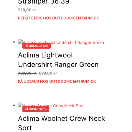
Strømper 36 39
229,00
kr.
BEDSTE PRIS HOS OUTDOORICENTRUM.DK
PÅ UDSALG! 13%
Aclima Lightwool
Undershirt Ranger Green
Den
Den
799,00
kr.
699,00
kr.
oprindelige
aktuelle
PÅ UDSALG HOS OUTDOORICENTRUM.DK
pris
pris
var:
er:
799,00 kr..
699,00 kr..
PÅ UDSALG! 6%
Aclima Woolnet Crew Neck
Sort