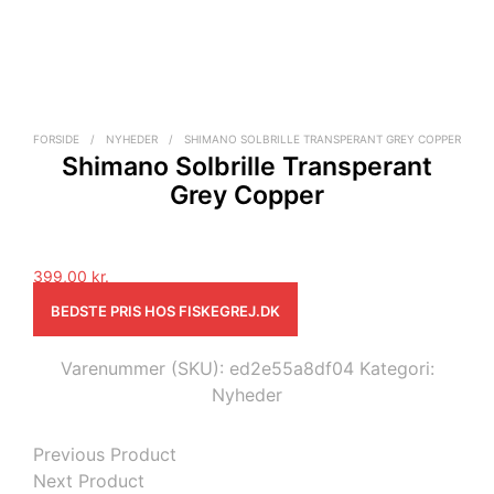
FORSIDE
/
NYHEDER
/
SHIMANO SOLBRILLE TRANSPERANT GREY COPPER
Shimano Solbrille Transperant
Grey Copper
399,00
kr.
BEDSTE PRIS HOS FISKEGREJ.DK
Varenummer (SKU):
ed2e55a8df04
Kategori:
Nyheder
Previous Product
Next Product