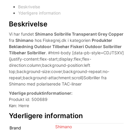
Beskrivelse
Yderligere information
Beskrivelse
Vi har fundet
Shimano Solbrille Transperant Grey Copper
fra
Shimano
hos Fiskegrej.dk i kategorien
Produkter
Beklædning Outdoor Tilbehør Fiskeri Outdoor Solbriller
Tilbehør Solbriller
. #html-body [data-pb-style=CDJTSXV]
{justify-content:flex-start;display:flex;flex-
direction:column;background-position:left
top;background-size:cover;background-repeat:no-
repeat;background-attachment:scroll}Solbriller fra
Shimano med polariserede TAC-linser
Yderlige produktinformationer:
Produkt id: 500689
Køn: Herre
Yderligere information
Shimano
Brand