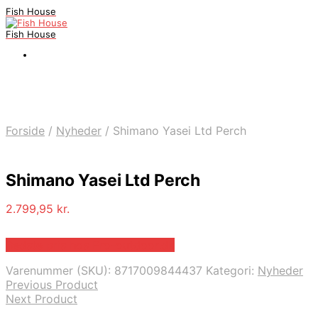
Fish House
Fish House
Forside
/
Nyheder
/
Shimano Yasei Ltd Perch
Shimano Yasei Ltd Perch
2.799,95
kr.
Bedste pris hos Pro-outdoor.dk
Varenummer (SKU):
8717009844437
Kategori:
Nyheder
Previous Product
Next Product