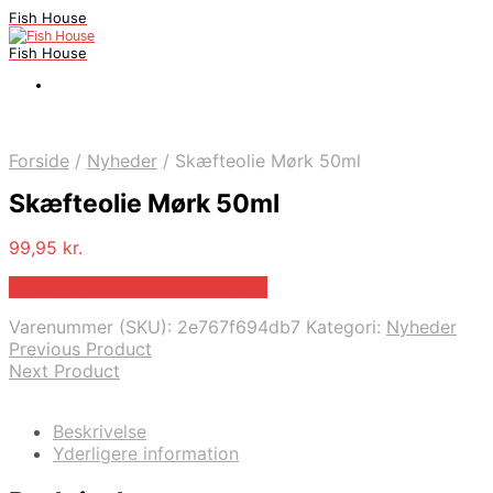
Fish House
Fish House
Forside
/
Nyheder
/
Skæfteolie Mørk 50ml
Skæfteolie Mørk 50ml
99,95
kr.
Bedste pris hos Parkogfritid.dk
Varenummer (SKU):
2e767f694db7
Kategori:
Nyheder
Previous Product
Next Product
Beskrivelse
Yderligere information