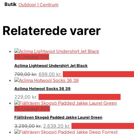
Butik
Outdoor I Centrum
Relaterede varer
På Udsalg! 13%
Aclima Lightwool Undershirt Jet Black
Den
Den
799,00
kr.
699,00
kr.
På Udsalg hos Outdooricentru
oprindelige
aktuelle
pris
pris
Aclima Hotwool Socks 36 39
var:
er:
229,00
kr.
Bedste pris hos Outdooricentrum.dk
799,00 kr..
699,00 kr..
På Udsalg! 20%
Fjällräven Skogsö Padded Jakke Laurel Green
Den
Den
3.299,00
kr.
2.639,20
kr.
På Udsalg hos Outdooricen
oprindelige
aktuelle