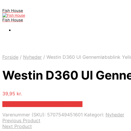
Fish House
Fish House
Forside
/
Nyheder
/
Westin D360 Ul Gennemløbsblink Yell
Westin D360 Ul Genne
39,95
kr.
Bedste pris hos Outdooricentrum.dk
Varenummer (SKU):
5707549451601
Kategori:
Nyheder
Previous Product
Next Product