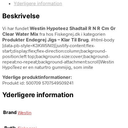
Yderligere information
Beskrivelse
Vi har fundet
Westin Hypoteez Shadtail R N R Cm Gr
Clear Water Mix
fra
hos Fiskegrej.dk i kategorien
Produkter Endegrej Jigs – Klar Til Brug
. #html-body
[data-pb-style=K3KW5N0]{justify-content:flex-
start;display:flex;flex-direction:column;background-
position:left top;background-size:cover;background-
repeat:no-repeat;background-attachment:scroll}Westin
HypoTeez er en naturtro gummijig, som imite
Yderlige produktinformationer:
Produkt id: 500709 5707549509241
Yderligere information
Brand
Westin