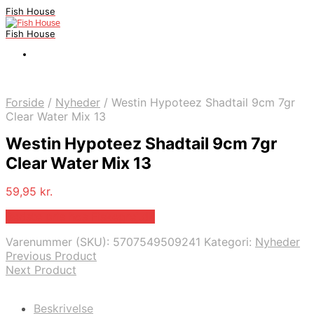
Fish House
Fish House
Forside
/
Nyheder
/
Westin Hypoteez Shadtail 9cm 7gr
Clear Water Mix 13
Westin Hypoteez Shadtail 9cm 7gr
Clear Water Mix 13
59,95
kr.
Bedste pris hos Fiskegrej.dk
Varenummer (SKU):
5707549509241
Kategori:
Nyheder
Previous Product
Next Product
Beskrivelse