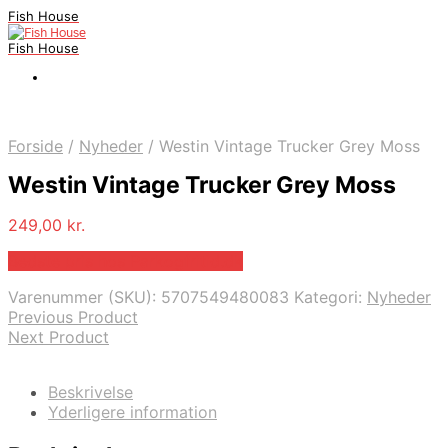
Fish House
Fish House
Forside
/
Nyheder
/
Westin Vintage Trucker Grey Moss
Westin Vintage Trucker Grey Moss
249,00
kr.
Bedste pris hos Parkogfritid.dk
Varenummer (SKU):
5707549480083
Kategori:
Nyheder
Previous Product
Next Product
Beskrivelse
Yderligere information