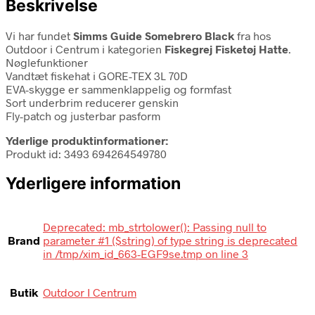
Beskrivelse
Vi har fundet
Simms Guide Somebrero Black
fra
hos
Outdoor i Centrum i kategorien
Fiskegrej Fisketøj Hatte
.
Nøglefunktioner
Vandtæt fiskehat i GORE-TEX 3L 70D
EVA-skygge er sammenklappelig og formfast
Sort underbrim reducerer genskin
Fly-patch og justerbar pasform
Yderlige produktinformationer:
Produkt id: 3493 694264549780
Yderligere information
Deprecated: mb_strtolower(): Passing null to
Brand
parameter #1 ($string) of type string is deprecated
in /tmp/xim_id_663-EGF9se.tmp on line 3
Butik
Outdoor I Centrum