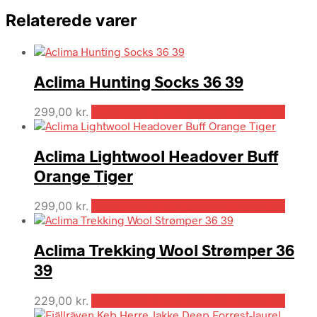
Relaterede varer
Aclima Hunting Socks 36 39
299,00
kr.
Bedste pris hos Outdooricentrum.dk
Aclima Lightwool Headover Buff
Orange Tiger
299,00
kr.
Bedste pris hos Outdooricentrum.dk
Aclima Trekking Wool Strømper 36
39
229,00
kr.
Bedste pris hos Outdooricentrum.dk