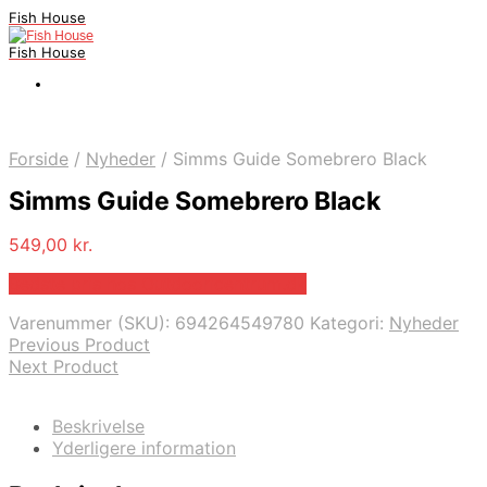
Fish House
Fish House
Forside
/
Nyheder
/
Simms Guide Somebrero Black
Simms Guide Somebrero Black
549,00
kr.
Bedste pris hos Outdooricentrum.dk
Varenummer (SKU):
694264549780
Kategori:
Nyheder
Previous Product
Next Product
Beskrivelse
Yderligere information